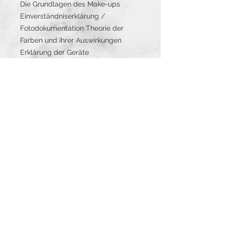
Die Grundlagen des Make-ups
Einverständniserklärung /
Fotodokumentation Theorie der
Farben und ihrer Auswirkungen
Erklärung der Geräte
Vorbereitung und Nachsorge
Lippen und Eyeliner, Schritt für
Schritt
Augenbrauenvergrößerung / Light
Eyeliner Zeichentechnik,
Pigmentierungstechnik zum Dehnen
der Haut.
Tag 2 - Candy Lips Übung
Übe auf Latexhaut
Kontur und Schattierung der Lippen
Zeichentechnik, Pigmentierung
Technik der Dehnung der Haut Üben
Sie auf Latexhaut
16 Uhr: Diskussionszeit für Fragen /