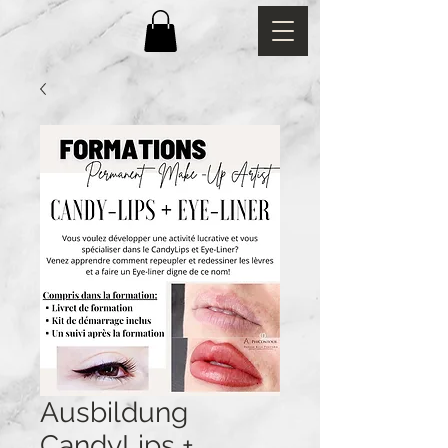
Ausbildung
CandyLips +