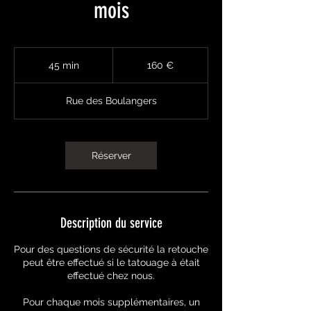
mois
160
euros
45 min
4
160 €
5
m
Rue des Boulangers
i
n
Réserver
Description du service
Pour des questions de sécurité la retouche
peut être effectué si le tatouage à était
effectué chez nous.
Pour chaque mois supplémentaires, un