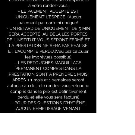
à votre rendez-vous.
- LE PAIEMENT ACCEPTÉ EST
UNIQUEMENT L'ESPECE. (Aucun
paiement par carte ni chèque!
- UN RETARD DE UNIQUEMENT DE 5 MIN
SERA ACCEPTÉ, AU DELÀ LES PORTES
DE L'INSTITUT VOUS SERONT FERMÉ ET
LA PRESTATION NE SERA PAS RÉALISÉ
ET L'ACOMPTE PERDU.(Veuillez calculer
les imprévues possible)
- LES RETOUCHES MAQUILLAGE
PERMANENT COMPRIS DANS LA
PRESTATION SONT A PRENDRE 1 MOIS
APRÈS. ( 1 mois et 1 semaines seront
autorisé au de la le rendez-vous retouche
compris dans le prix est définitivement
perdu et elle vous sera facturé)
- POUR DES QUESTIONS D’HYGIÈNE
AUCUN REMPLISSAGE VENANT
D’AILLEURS SERA EFFECTUÉ CHEZ
NOUS.
- AUCUN REMPLISSAGE SERA
EFFECTUER APRÈS 3 SEMAINES (Il faut