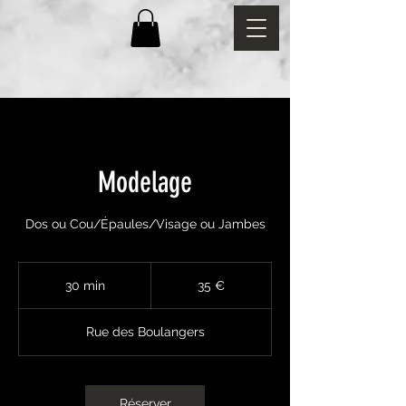
Modelage
Dos ou Cou/Épaules/Visage ou Jambes
35
euros
30 min
3
35 €
0
m
Rue des Boulangers
i
n
Réserver