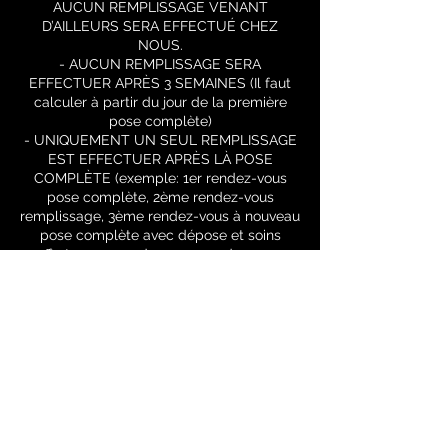
AUCUN REMPLISSAGE VENANT
D’AILLEURS SERA EFFECTUÉ CHEZ
NOUS.
- AUCUN REMPLISSAGE SERA
EFFECTUER APRÈS 3 SEMAINES (Il faut
calculer à partir du jour de la première
pose complète)
- UNIQUEMENT UN SEUL REMPLISSAGE
EST EFFECTUER APRÈS LÀ POSE
COMPLÈTE (exemple: 1er rendez-vous
pose complète, 2ème rendez-vous
remplissage, 3ème rendez-vous à nouveau
pose complète avec dépose et soins
offert, 4eme rendez-vous rendez-vous
remplissage et ainsi de suite.)
ATTENTION TOUS LES RENDEZ-VOUS
PRIS SANS RESPECTER SES RÈGLES
SERONT ANNULER ET L'ACOMPTE
PERDU! VOUS RECEVREZ UN MAIL
D’ANNULATION DU RENDEZ-VOUS!
Si vous ne venez pas à votre rendez-vous
sans nous contacter à l’avance, vous