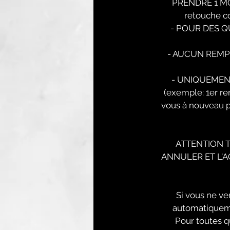
PRENDRE 1 MOIS
retouche co
- POUR DES Q
- AUCUN REMPLI
- UNIQUEMEN
(exemple: 1er r
vous à nouveau p
ATTENTION 
ANNULER ET L'
Si vous ne ve
automatiqueme
Pour toutes q