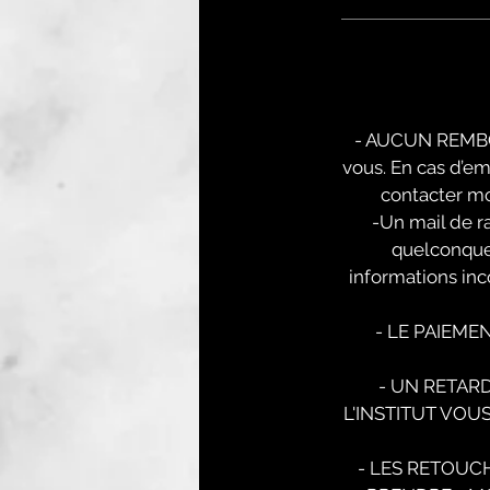
- AUCUN REMBOU
vous. En cas d’e
contacter mo
-Un mail de r
quelconque 
informations inc
- LE PAIEMEN
- UN RETAR
L'INSTITUT VOU
- LES RETOUC