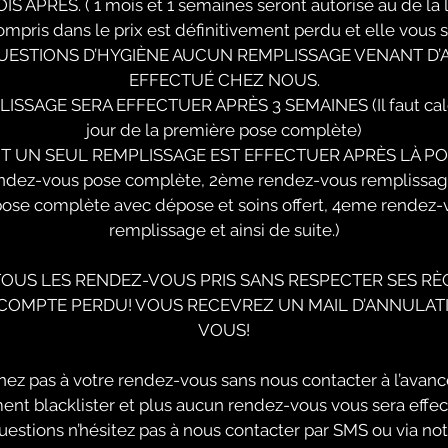
 APRÈS. ( 1 mois et 1 semaines seront autorisé au de la
mpris dans le prix est définitivement perdu et elle vous s
UESTIONS D’HYGIÈNE AUCUN REMPLISSAGE VENANT D’
EFFECTUÉ CHEZ NOUS.
SSAGE SERA EFFECTUER APRÈS 3 SEMAINES (Il faut calcu
jour de la première pose complète)
T UN SEUL REMPLISSAGE EST EFFECTUER APRÈS LÀ P
endez-vous pose complète, 2ème rendez-vous remplissa
ose complète avec dépose et soins offert, 4eme rendez
remplissage et ainsi de suite.)
TOUS LES RENDEZ-VOUS PRIS SANS RESPECTER SES RÈ
ACOMPTE PERDU! VOUS RECEVREZ UN MAIL D’ANNULAT
VOUS!
nez pas à votre rendez-vous sans nous contacter à l’avanc
nt blacklister et plus aucun rendez-vous vous sera effec
uestions n’hésitez pas à nous contacter par SMS ou via no