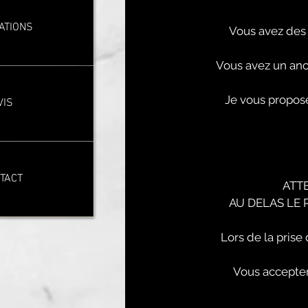
ATIONS
Vous avez des 
Vous avez un anci
Je vous propose
VIS
TACT
ATT
AU DELAS LE
Lors de la pris
Vous accepter