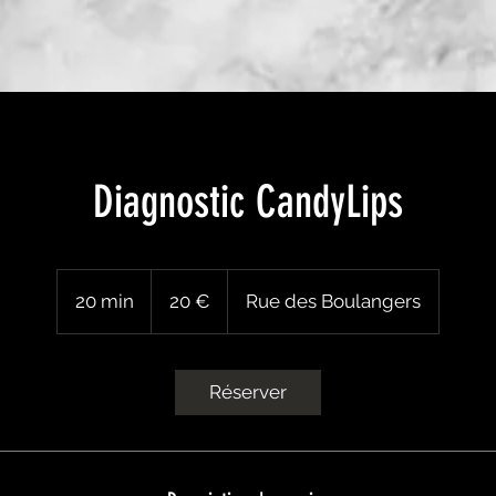
Diagnostic CandyLips
20
euros
20 min
2
20 €
Rue des Boulangers
0
m
i
Réserver
n