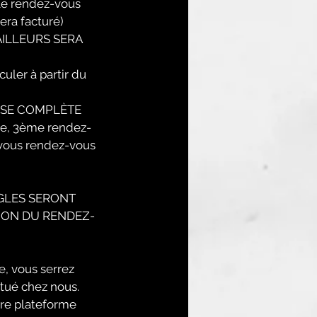
 le rendez-vous
era facturé)
AILLEURS SERA
ler à partir du
OSE COMPLÈTE
ge, 3ème rendez-
-vous rendez-vous
GLES SERONT
ION DU RENDEZ-
e, vous serrez
tué chez nous.
tre plateforme