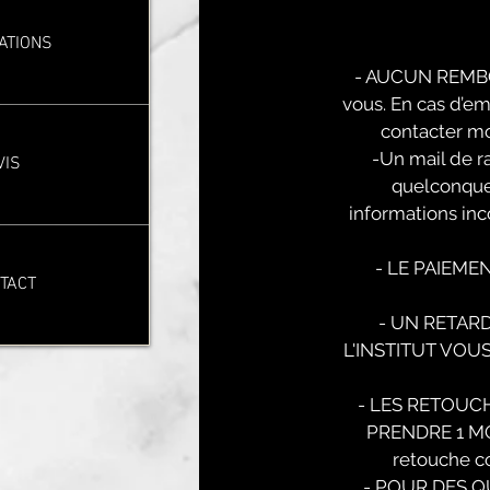
ATIONS
- AUCUN REMBOU
vous. En cas d’e
contacter mo
-Un mail de r
VIS
quelconque 
informations inc
- LE PAIEMEN
TACT
- UN RETAR
L'INSTITUT VOU
- LES RETOUC
PRENDRE 1 MOIS
retouche co
- POUR DES Q