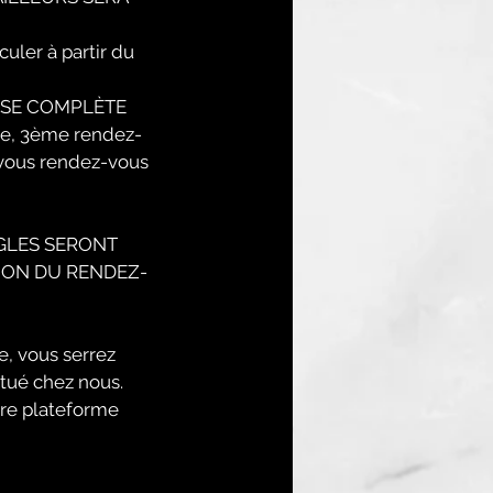
ler à partir du
OSE COMPLÈTE
ge, 3ème rendez-
-vous rendez-vous
GLES SERONT
ION DU RENDEZ-
e, vous serrez
tué chez nous.
tre plateforme