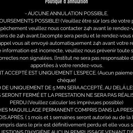
Politique d'annulation
- AUCUNE ANNULATION POSSIBLE.
RSEMENTS POSSIBLE! (Veuillez être sûr lors de votre p
mpêchement veuillez nous contacter 24h avant le rendez-v
ins de 24h avant,l’acompte sera perdu et le rendez-vous
appel vous ait envoyé automatiquement 24h avant votre r
information est incorrecte, veuillez nous prévenir toute s
orrectes non signalées, l’institut ne sera pas responsable 
apportées à votre rendez-vous.
T ACCEPTÉ EST UNIQUEMENT L'ESPECE. (Aucun paiement
chèque!
D DE UNIQUEMENT DE 5 MIN SERA ACCEPTÉ, AU DELÀ LE
S SERONT FERMÉ ET LA PRESTATION NE SERA PAS RÉALI
PERDU.(Veuillez calculer les imprévues possible)
HES MAQUILLAGE PERMANENT COMPRIS DANS LA PRES
 APRÈS. ( 1 mois et 1 semaines seront autorisé au de la
mpris dans le prix est définitivement perdu et elle vous s
UESTIONS D’HYGIÈNE AUCUN REMPLISSAGE VENANT D’