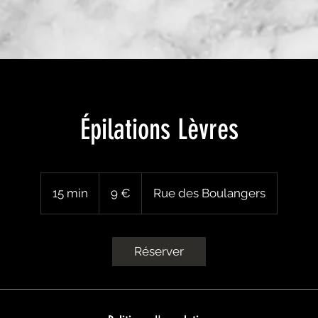
Épilations Lèvres
9
euros
15 min
1
9 €
Rue des Boulangers
5
m
i
Réserver
n