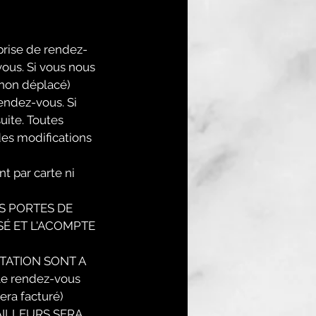
rise de rendez-
ous. Si vous nous
 non déplacé)
endez-vous. Si
uite. Toutes
des modifications
 par carte ni
S PORTES DE
SÉ ET L'ACOMPTE
TATION SONT A
 le rendez-vous
era facturé)
AILLEURS SERA